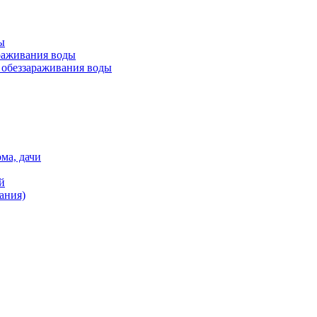
ы
раживания воды
обеззараживания воды
ма, дачи
й
ания)