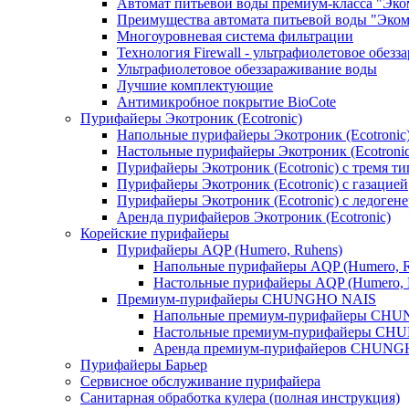
Автомат питьевой воды премиум-класса "Эком
Преимущества автомата питьевой воды "Эком
Многоуровневая система фильтрации
Технология Firewall - ультрафиолетовое обез
Ультрафиолетовое обеззараживание воды
Лучшие комплектующие
Антимикробное покрытие BioCote
Пурифайеры Экотроник (Ecotronic)
Напольные пурифайеры Экотроник (Ecotronic
Настольные пурифайеры Экотроник (Ecotronic
Пурифайеры Экотроник (Ecotronic) с тремя т
Пурифайеры Экотроник (Ecotronic) с газацией
Пурифайеры Экотроник (Ecotronic) с ледоген
Аренда пурифайеров Экотроник (Ecotronic)
Корейские пурифайеры
Пурифайеры AQP (Humero, Ruhens)
Напольные пурифайеры AQP (Humero, R
Настольные пурифайеры AQP (Humero, 
Премиум-пурифайеры CHUNGHO NAIS
Напольные премиум-пурифайеры CH
Настольные премиум-пурифайеры C
Аренда премиум-пурифайеров CHUNG
Пурифайеры Барьер
Сервисное обслуживание пурифайера
Санитарная обработка кулера (полная инструкция)