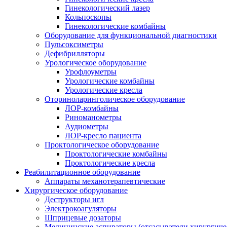
Гинекологический лазер
Кольпоскопы
Гинекологические комбайны
Оборудование для функциональной диагностики
Пульсоксиметры
Дефибрилляторы
Урологическое оборудование
Урофлоуметры
Урологические комбайны
Урологические кресла
Оториноларинголическое оборудование
ЛОР-комбайны
Риноманометры
Аудиометры
ЛОР-кресло пациента
Проктологическое оборудование
Проктологические комбайны
Проктологические кресла
Реабилитационное оборудование
Аппараты механотерапевтические
Хирургическое оборудование
Деструкторы игл
Электрокоагуляторы
Шприцевые дозаторы
Медицинские аспираторы (отсасыватели хирургиче