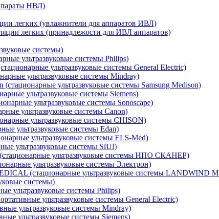
ппараты НВЛ)
ции легких (увлажнители для аппаратов ИВЛ)
ляции легких (принадлежости для ИВЛ аппаратов)
звуковые системы)
рные ультразвуковые системы Philips)
стационарные ультразвуковые системы General Electric)
нарные ультразвуковые системы Mindray)
 (стационарные ультразвуковые системы Samsung Medison)
нарные ультразвуковые системы Siemens)
ионарные ультразвуковые системы Sonoscape)
рные ультразвуковые системы Canon)
онарные ультразвуковые системы CHISON)
ные ультразвуковые системы Edan)
онарные ультразвуковые системы ELS-Med)
ные ультразвуковые системы SIUI)
стационарные ультразвуковые системы НПО СКАНЕР)
онарные ультразвуковые системы Электрон)
DICAL (стационарные ультразвуковые системы LANDWIND 
уковые системы)
ые ультразвуковые системы Philips)
ортативные ультразвуковые системы General Electric)
вные ультразвуковые системы Mindray)
ные ультразвуковые системы Siemens)