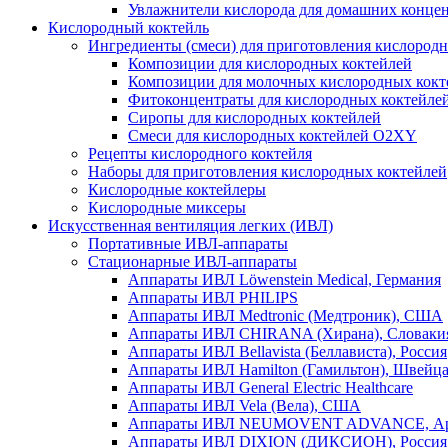
Увлажнители кислорода для домашних конце
Кислородный коктейль
Ингредиенты (смеси) для приготовления кислород
Композиции для кислородных коктейлей
Композиции для молочных кислородных кокт
Фитоконцентраты для кислородных коктейле
Сиропы для кислородных коктейлей
Смеси для кислородных коктейлей O2XY
Рецепты кислородного коктейля
Наборы для приготовления кислородных коктейлей
Кислородные коктейлеры
Кислородные миксеры
Искусственная вентиляция легких (ИВЛ)
Портативные ИВЛ-аппараты
Стационарные ИВЛ-аппараты
Аппараты ИВЛ Löwenstein Medical, Германия
Аппараты ИВЛ PHILIPS
Аппараты ИВЛ Medtronic (Медтроник), США
Аппараты ИВЛ CHIRANA (Хирана), Словаки
Аппараты ИВЛ Bellavista (Беллависта), Россия
Аппараты ИВЛ Hamilton (Гамильтон), Швейц
Аппараты ИВЛ General Electric Healthcare
Аппараты ИВЛ Vela (Вела), США
Аппараты ИВЛ NEUMOVENT ADVANCE, Ар
Аппараты ИВЛ DIXION (ДИКСИОН), Россия