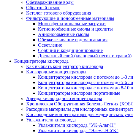
Обеззараживание воды
Обратный осмос
Каталог готового оборудования
Фильтрующие и ионообменные материалы
Многофункциональные загрузки
Катионообменные смолы и цеолиты
Анионообменные смолы
Обезжелезивание и деманганация
Осветление
Сорбция и кондиционирование
Дренажный слой (кварцевый песок и гравий)
Концентраторы кислорода
Как выбрать концентратор кислорода
Кислородные концентраторы
Концентраторы кислорода с потоком до 1-3 л
Концентраторы кислорода с потоком до 5-6 л
Концентраторы кислорода с потоком до 8-10 
Концентраторы кислорода портативные
Аренда кислородного концентратора
Хроническая Обструктивная Болезнь Легких (ХОБ
Расходные материалы для кислородных концентрат
Кислородные концентраторы для медицинских учр
Увлажнители кислорода
Увлажнители кислорода "УК-Альт-Н"
Увлажнители кислорода "Элема-Н УК"