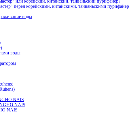
астер" или корейский, китайский, тайваньский пурифайер?
астер" перед корейскими, китайскими, тайваньскими пурифайе
зараживание воды
)
)
ипами воды
ератором
uhens)
Ruhens)
UNGHO NAIS
HUNGHO NAIS
HO NAIS