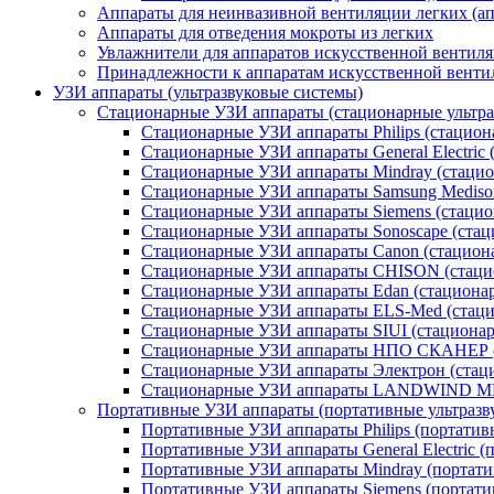
Аппараты для неинвазивной вентиляции легких (а
Аппараты для отведения мокроты из легких
Увлажнители для аппаратов искусственной вентиля
Принадлежности к аппаратам искусственной венти
УЗИ аппараты (ультразвуковые системы)
Стационарные УЗИ аппараты (стационарные ультра
Стационарные УЗИ аппараты Philips (стациона
Стационарные УЗИ аппараты General Electric (
Стационарные УЗИ аппараты Mindray (стацио
Стационарные УЗИ аппараты Samsung Medison
Стационарные УЗИ аппараты Siemens (стацио
Стационарные УЗИ аппараты Sonoscape (стац
Стационарные УЗИ аппараты Canon (стациона
Стационарные УЗИ аппараты CHISON (стаци
Стационарные УЗИ аппараты Edan (стационар
Стационарные УЗИ аппараты ELS-Med (стаци
Стационарные УЗИ аппараты SIUI (стационар
Стационарные УЗИ аппараты НПО СКАНЕР (
Стационарные УЗИ аппараты Электрон (стаци
Стационарные УЗИ аппараты LANDWIND ME
Портативные УЗИ аппараты (портативные ультразв
Портативные УЗИ аппараты Philips (портативн
Портативные УЗИ аппараты General Electric (п
Портативные УЗИ аппараты Mindray (портати
Портативные УЗИ аппараты Siemens (портатив