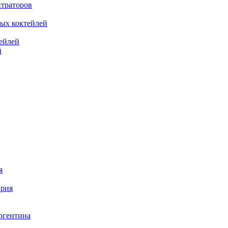
нтраторов
ных коктейлей
ейлей
й
я
ария
гентина