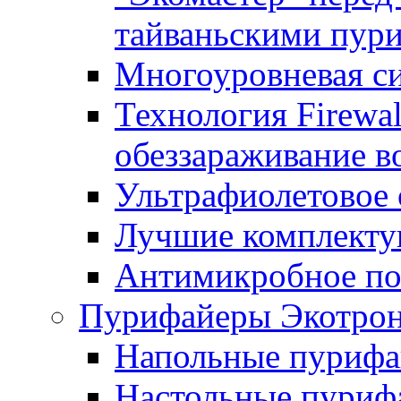
тайваньскими пур
Многоуровневая с
Технология Firewal
обеззараживание в
Ультрафиолетовое 
Лучшие комплект
Антимикробное по
Пурифайеры Экотрони
Напольные пурифай
Настольные пурифа