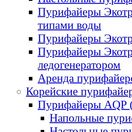
Пурифайеры Экотро
типами воды
Пурифайеры Экотро
Пурифайеры Экотро
ледогенератором
Аренда пурифайеро
Корейские пурифайе
Пурифайеры AQP (
Напольные пури
Настольные пур