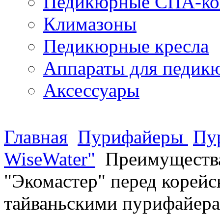
Педикюрные СПА-ко
Климазоны
Педикюрные кресла
Аппараты для педик
Аксессуары
Главная
Пурифайеры
Пу
WiseWater"
Преимущества
"Экомастер" перед корейс
тайваньскими пурифайер