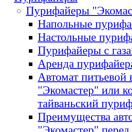
Пурифайеры "Экомаст
Напольные пуриф
Настольные пуриф
Пурифайеры с газ
Аренда пурифайер
Автомат питьевой 
"Экомастер" или к
тайваньский пури
Преимущества авто
"Экомастер" перед