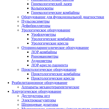
Гинекологический лазер
Кольпоскопы
Гинекологические комбайны
Оборудование для функциональной диагностики
Пульсоксиметры
Дефибрилляторы
Урологическое оборудование
Урофлоуметры
Урологические комбайны
Урологические кресла
Оториноларинголическое оборудование
ЛОР-комбайны
Риноманометры
Аудиометры
ЛОР-кресло пациента
Проктологическое оборудование
Проктологические комбайны
Проктологические кресла
Реабилитационное оборудование
Аппараты механотерапевтические
Хирургическое оборудование
Деструкторы игл
Электрокоагуляторы
Шприцевые дозаторы
Медицинские аспираторы (отсасыватели хирургиче