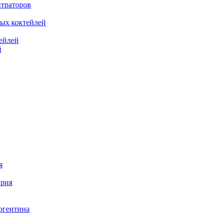
нтраторов
ных коктейлей
ейлей
й
я
ария
гентина