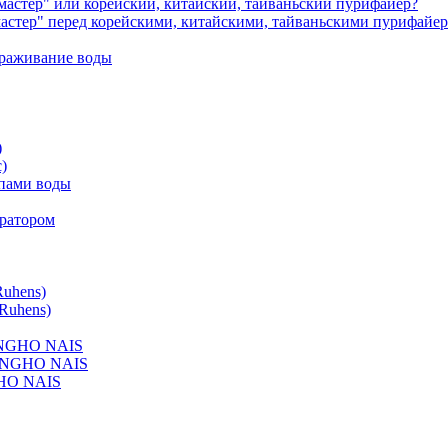
астер" или корейский, китайский, тайваньский пурифайер?
астер" перед корейскими, китайскими, тайваньскими пурифайе
зараживание воды
)
)
ипами воды
ератором
uhens)
Ruhens)
UNGHO NAIS
HUNGHO NAIS
HO NAIS