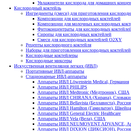
Увлажнители кислорода для домашних конце
Кислородный коктейль
Ингредиенты (смеси) для приготовления кислород
Композиции для кислородных коктейлей
Композиции для молочных кислородных кокт
Фитоконцентраты для кислородных коктейле
Сиропы для кислородных коктейлей
Смеси для кислородных коктейлей O2XY
Рецепты кислородного коктейля
Наборы для приготовления кислородных коктейлей
Кислородные коктейлеры
Кислородные миксеры
Искусственная вентиляция легких (ИВЛ)
Портативные ИВЛ-аппараты
Стационарные ИВЛ-аппараты
Аппараты ИВЛ Löwenstein Medical, Германия
Аппараты ИВЛ PHILIPS
Аппараты ИВЛ Medtronic (Медтроник), США
Аппараты ИВЛ CHIRANA (Хирана), Словаки
Аппараты ИВЛ Bellavista (Беллависта), Россия
Аппараты ИВЛ Hamilton (Гамильтон), Швейц
Аппараты ИВЛ General Electric Healthcare
Аппараты ИВЛ Vela (Вела), США
Аппараты ИВЛ NEUMOVENT ADVANCE, Ар
Аппараты ИВЛ DIXION (ДИКСИОН), Россия