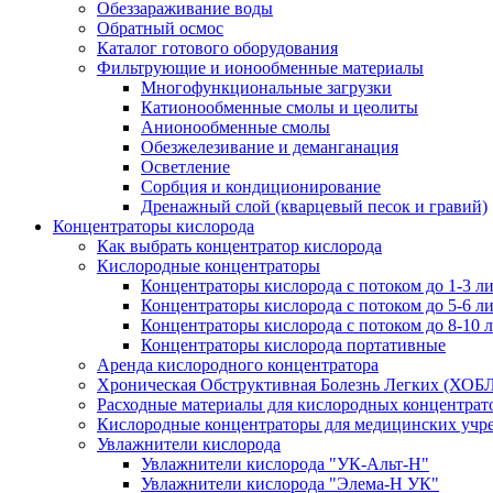
Обеззараживание воды
Обратный осмос
Каталог готового оборудования
Фильтрующие и ионообменные материалы
Многофункциональные загрузки
Катионообменные смолы и цеолиты
Анионообменные смолы
Обезжелезивание и деманганация
Осветление
Сорбция и кондиционирование
Дренажный слой (кварцевый песок и гравий)
Концентраторы кислорода
Как выбрать концентратор кислорода
Кислородные концентраторы
Концентраторы кислорода с потоком до 1-3 л
Концентраторы кислорода с потоком до 5-6 л
Концентраторы кислорода с потоком до 8-10 
Концентраторы кислорода портативные
Аренда кислородного концентратора
Хроническая Обструктивная Болезнь Легких (ХОБ
Расходные материалы для кислородных концентрат
Кислородные концентраторы для медицинских учр
Увлажнители кислорода
Увлажнители кислорода "УК-Альт-Н"
Увлажнители кислорода "Элема-Н УК"