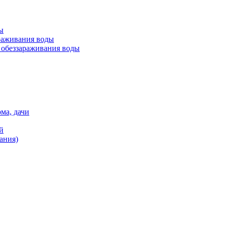
ы
раживания воды
обеззараживания воды
ма, дачи
й
ания)