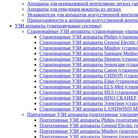
Аппараты для неинвазивной вентиляции легких (а
Аппараты для отведения мокроты из легких
Увлажнители для аппаратов искусственной вентиля
Принадлежности к аппаратам искусственной венти
УЗИ аппараты (ультразвуковые системы)
Стационарные УЗИ аппараты (стационарные ультра
Стационарные УЗИ аппараты Philips (стациона
Стационарные УЗИ аппараты General Electric (
Стационарные УЗИ аппараты Mindray (стацио
Стационарные УЗИ аппараты Samsung Medison
Стационарные УЗИ аппараты Siemens (стацио
Стационарные УЗИ аппараты Sonoscape (стац
Стационарные УЗИ аппараты Canon (стациона
Стационарные УЗИ аппараты CHISON (стаци
Стационарные УЗИ аппараты Edan (стационар
Стационарные УЗИ аппараты ELS-Med (стаци
Стационарные УЗИ аппараты SIUI (стационар
Стационарные УЗИ аппараты НПО СКАНЕР (
Стационарные УЗИ аппараты Электрон (стаци
Стационарные УЗИ аппараты LANDWIND ME
Портативные УЗИ аппараты (портативные ультразв
Портативные УЗИ аппараты Philips (портативн
Портативные УЗИ аппараты General Electric (п
Портативные УЗИ аппараты Mindray (портати
Портативные УЗИ аппараты Siemens (портатив