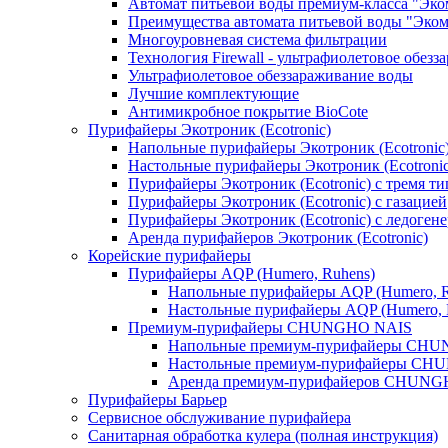
Автомат питьевой воды премиум-класса "Эком
Преимущества автомата питьевой воды "Эком
Многоуровневая система фильтрации
Технология Firewall - ультрафиолетовое обез
Ультрафиолетовое обеззараживание воды
Лучшие комплектующие
Антимикробное покрытие BioCote
Пурифайеры Экотроник (Ecotronic)
Напольные пурифайеры Экотроник (Ecotronic
Настольные пурифайеры Экотроник (Ecotronic
Пурифайеры Экотроник (Ecotronic) с тремя т
Пурифайеры Экотроник (Ecotronic) с газацией
Пурифайеры Экотроник (Ecotronic) с ледоген
Аренда пурифайеров Экотроник (Ecotronic)
Корейские пурифайеры
Пурифайеры AQP (Humero, Ruhens)
Напольные пурифайеры AQP (Humero, R
Настольные пурифайеры AQP (Humero, 
Премиум-пурифайеры CHUNGHO NAIS
Напольные премиум-пурифайеры CH
Настольные премиум-пурифайеры C
Аренда премиум-пурифайеров CHUNG
Пурифайеры Барьер
Сервисное обслуживание пурифайера
Санитарная обработка кулера (полная инструкция)