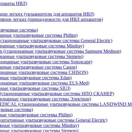
ппараты НВЛ)
ции легких (увлажнители для аппаратов ИВЛ)
ляции легких (принадлежости для ИВЛ аппаратов)
звуковые системы)
рные ультразвуковые системы Philips)
стационарные ультразвуковые системы General Electric)
нарные ультразвуковые системы Mindray)
 (стационарные ультразвуковые системы Samsung Medison)
нарные ультразвуковые системы Siemens)
ионарные ультразвуковые системы Sonoscape)
рные ультразвуковые системы Canon)
онарные ультразвуковые системы CHISON)
ные ультразвуковые системы Edan)
онарные ультразвуковые системы ELS-Med)
ные ультразвуковые системы SIUI)
стационарные ультразвуковые системы НПО СКАНЕР)
онарные ультразвуковые системы Электрон)
DICAL (стационарные ультразвуковые системы LANDWIND 
уковые системы)
ые ультразвуковые системы Philips)
ортативные ультразвуковые системы General Electric)
вные ультразвуковые системы Mindray)
ные ультразвуковые системы Siemens)