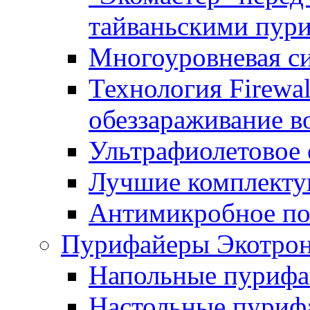
тайваньскими пур
Многоуровневая с
Технология Firewal
обеззараживание в
Ультрафиолетовое 
Лучшие комплект
Антимикробное по
Пурифайеры Экотрони
Напольные пурифай
Настольные пурифа