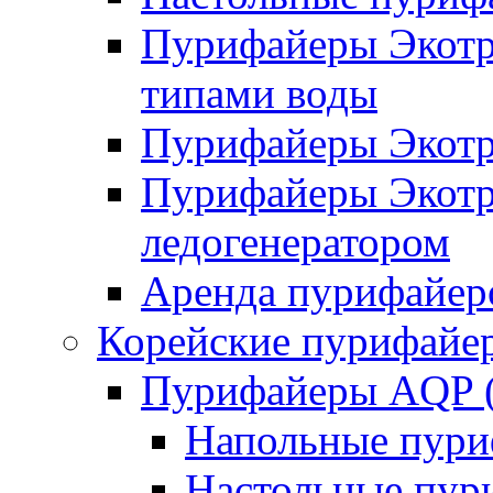
Пурифайеры Экотро
типами воды
Пурифайеры Экотро
Пурифайеры Экотро
ледогенератором
Аренда пурифайеро
Корейские пурифайе
Пурифайеры AQP (
Напольные пури
Настольные пур