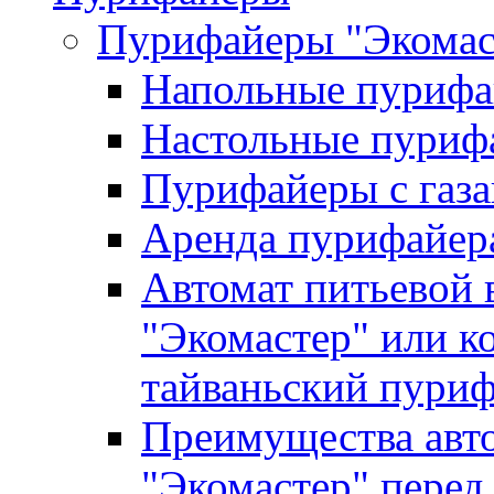
Пурифайеры "Экомаст
Напольные пуриф
Настольные пуриф
Пурифайеры с газ
Аренда пурифайер
Автомат питьевой 
"Экомастер" или к
тайваньский пури
Преимущества авто
"Экомастер" перед