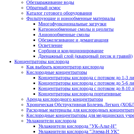
Обеззараживание воды
Обратный осмос
Каталог готового оборудования
Фильтрующие и ионообменные материалы
Многофункциональные загрузки
Катионообменные смолы и цеолиты
Анионообменные смолы
Обезжелезивание и деманганация
Осветление
Сорбция и кондиционирование
Дренажный слой (кварцевый песок и гравий)
Концентраторы кислорода
Как выбрать концентратор кислорода
Кислородные концентраторы
Концентраторы кислорода с потоком до 1-3 л
Концентраторы кислорода с потоком до 5-6 л
Концентраторы кислорода с потоком до 8-10 
Концентраторы кислорода портативные
Аренда кислородного концентратора
Хроническая Обструктивная Болезнь Легких (ХОБ
Расходные материалы для кислородных концентрат
Кислородные концентраторы для медицинских учр
Увлажнители кислорода
Увлажнители кислорода "УК-Альт-Н"
Увлажнители кислорода "Элема-Н УК"