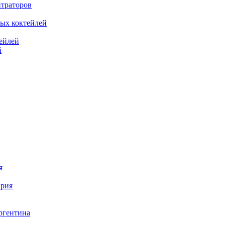
нтраторов
ных коктейлей
ейлей
й
я
ария
гентина