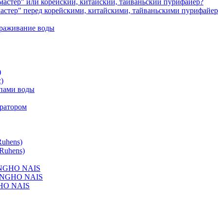
астер" или корейский, китайский, тайваньский пурифайер?
астер" перед корейскими, китайскими, тайваньскими пурифайе
зараживание воды
)
)
ипами воды
ератором
uhens)
Ruhens)
UNGHO NAIS
HUNGHO NAIS
HO NAIS