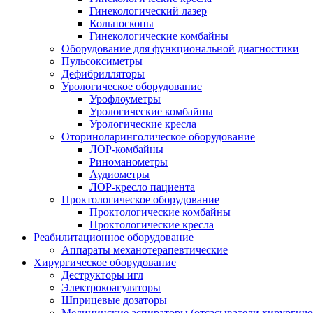
Гинекологический лазер
Кольпоскопы
Гинекологические комбайны
Оборудование для функциональной диагностики
Пульсоксиметры
Дефибрилляторы
Урологическое оборудование
Урофлоуметры
Урологические комбайны
Урологические кресла
Оториноларинголическое оборудование
ЛОР-комбайны
Риноманометры
Аудиометры
ЛОР-кресло пациента
Проктологическое оборудование
Проктологические комбайны
Проктологические кресла
Реабилитационное оборудование
Аппараты механотерапевтические
Хирургическое оборудование
Деструкторы игл
Электрокоагуляторы
Шприцевые дозаторы
Медицинские аспираторы (отсасыватели хирургиче