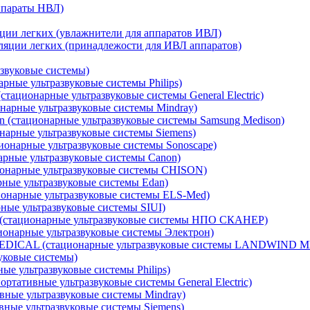
ппараты НВЛ)
ции легких (увлажнители для аппаратов ИВЛ)
ляции легких (принадлежости для ИВЛ аппаратов)
звуковые системы)
рные ультразвуковые системы Philips)
стационарные ультразвуковые системы General Electric)
нарные ультразвуковые системы Mindray)
 (стационарные ультразвуковые системы Samsung Medison)
нарные ультразвуковые системы Siemens)
ионарные ультразвуковые системы Sonoscape)
рные ультразвуковые системы Canon)
онарные ультразвуковые системы CHISON)
ные ультразвуковые системы Edan)
онарные ультразвуковые системы ELS-Med)
ные ультразвуковые системы SIUI)
стационарные ультразвуковые системы НПО СКАНЕР)
онарные ультразвуковые системы Электрон)
DICAL (стационарные ультразвуковые системы LANDWIND 
уковые системы)
ые ультразвуковые системы Philips)
ортативные ультразвуковые системы General Electric)
вные ультразвуковые системы Mindray)
ные ультразвуковые системы Siemens)