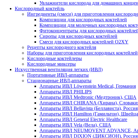
Увлажнители кислорода для домашних конце
Кислородный коктейль
Ингредиенты (смеси) для приготовления кислород
Композиции для кислородных коктейлей
Композиции для молочных кислородных кокт
Фитоконцентраты для кислородных коктейле
Сиропы для кислородных коктейлей
Смеси для кислородных коктейлей O2XY
Рецепты кислородного коктейля
Наборы для приготовления кислородных коктейлей
Кислородные коктейлеры
Кислородные миксеры
Искусственная вентиляция легких (ИВЛ)
Портативные ИВЛ-аппараты
Стационарные ИВЛ-аппараты
Аппараты ИВЛ Löwenstein Medical, Германия
Аппараты ИВЛ PHILIPS
Аппараты ИВЛ Medtronic (Медтроник), США
Аппараты ИВЛ CHIRANA (Хирана), Словаки
Аппараты ИВЛ Bellavista (Беллависта), Россия
Аппараты ИВЛ Hamilton (Гамильтон), Швейц
Аппараты ИВЛ General Electric Healthcare
Аппараты ИВЛ Vela (Вела), США
Аппараты ИВЛ NEUMOVENT ADVANCE, Ар
Аппараты ИВЛ DIXION (ДИКСИОН), Россия