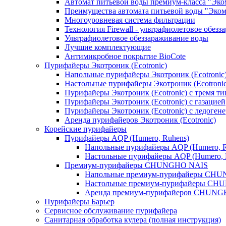
Автомат питьевой воды премиум-класса "Эком
Преимущества автомата питьевой воды "Эком
Многоуровневая система фильтрации
Технология Firewall - ультрафиолетовое обез
Ультрафиолетовое обеззараживание воды
Лучшие комплектующие
Антимикробное покрытие BioCote
Пурифайеры Экотроник (Ecotronic)
Напольные пурифайеры Экотроник (Ecotronic
Настольные пурифайеры Экотроник (Ecotronic
Пурифайеры Экотроник (Ecotronic) с тремя т
Пурифайеры Экотроник (Ecotronic) с газацией
Пурифайеры Экотроник (Ecotronic) с ледоген
Аренда пурифайеров Экотроник (Ecotronic)
Корейские пурифайеры
Пурифайеры AQP (Humero, Ruhens)
Напольные пурифайеры AQP (Humero, R
Настольные пурифайеры AQP (Humero, 
Премиум-пурифайеры CHUNGHO NAIS
Напольные премиум-пурифайеры CH
Настольные премиум-пурифайеры C
Аренда премиум-пурифайеров CHUNG
Пурифайеры Барьер
Сервисное обслуживание пурифайера
Санитарная обработка кулера (полная инструкция)