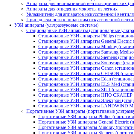
Аппараты для неинвазивной вентиляции легких (а
Аппараты для отведения мокроты из легких
Увлажнители для аппаратов искусственной вентиля
Принадлежности к аппаратам искусственной венти
УЗИ аппараты (ультразвуковые системы)
Стационарные УЗИ аппараты (стационарные ультра
Стационарные УЗИ аппараты Philips (стациона
Стационарные УЗИ аппараты General Electric (
Стационарные УЗИ аппараты Mindray (стацио
Стационарные УЗИ аппараты Samsung Medison
Стационарные УЗИ аппараты Siemens (стацио
Стационарные УЗИ аппараты Sonoscape (стац
Стационарные УЗИ аппараты Canon (стациона
Стационарные УЗИ аппараты CHISON (стаци
Стационарные УЗИ аппараты Edan (стационар
Стационарные УЗИ аппараты ELS-Med (стаци
Стационарные УЗИ аппараты SIUI (стационар
Стационарные УЗИ аппараты НПО СКАНЕР (
Стационарные УЗИ аппараты Электрон (стаци
Стационарные УЗИ аппараты LANDWIND ME
Портативные УЗИ аппараты (портативные ультразв
Портативные УЗИ аппараты Philips (портативн
Портативные УЗИ аппараты General Electric (п
Портативные УЗИ аппараты Mindray (портати
Портативные УЗИ аппараты Siemens (портатив