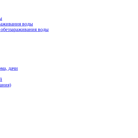
ы
раживания воды
обеззараживания воды
ма, дачи
й
ания)